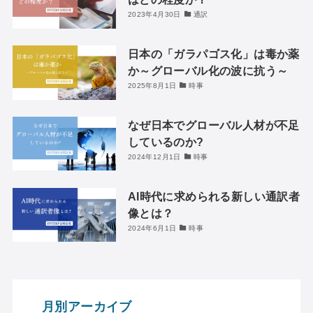
2023年4月30日
通訳
日本の「ガラパゴス化」は毒か薬
か～グローバル化の波に抗う～
2025年8月1日
時事
なぜ日本でグローバル人材が不足
しているのか?
2024年12月1日
時事
AI時代に求められる新しい通訳者
像とは？
2024年6月1日
時事
月別アーカイブ