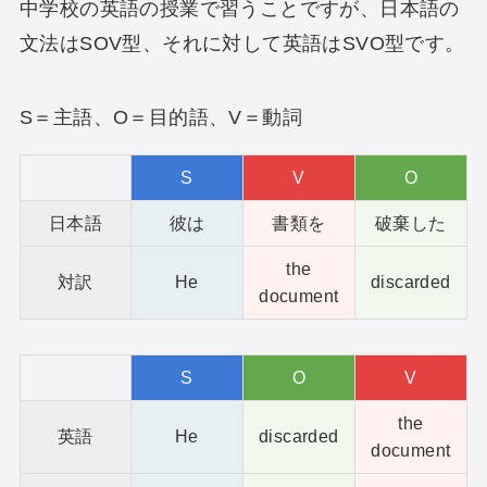
中学校の英語の授業で習うことですが、日本語の
文法はSOV型、それに対して英語はSVO型です。
S＝主語、O＝目的語、V＝動詞
S
V
O
日本語
彼は
書類を
破棄した
the
対訳
He
discarded
document
S
O
V
the
英語
He
discarded
document