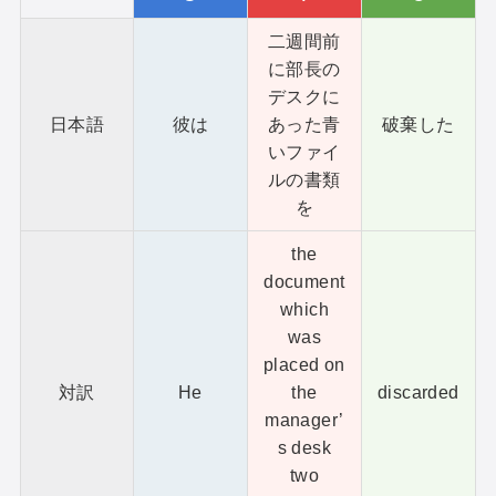
二週間前
に部長の
デスクに
日本語
彼は
あった青
破棄した
いファイ
ルの書類
を
the
document
which
was
placed on
対訳
He
the
discarded
manager’
s desk
two