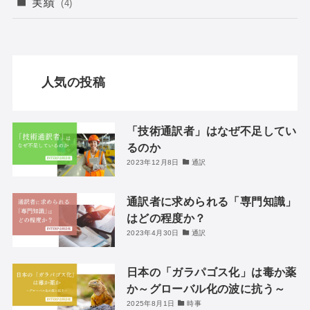
実績
(4)
人気の投稿
「技術通訳者」はなぜ不足してい
るのか
2023年12月8日
通訳
通訳者に求められる「専門知識」
はどの程度か？
2023年4月30日
通訳
日本の「ガラパゴス化」は毒か薬
か～グローバル化の波に抗う～
2025年8月1日
時事