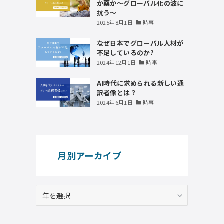
か薬か～グローバル化の波に
抗う～
2025年8月1日
時事
なぜ日本でグローバル人材が
不足しているのか?
2024年12月1日
時事
AI時代に求められる新しい通
訳者像とは？
2024年6月1日
時事
月別アーカイブ
ア
ー
カ